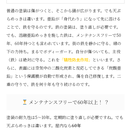
普通の塗装は傷がつくと、そこから錆が広がります。でも天ぷ
らめっきは違います。亜鉛が「身代わり」になって先に溶ける
ことで、鉄を守るのです。鉄の塗装は、塗り直しが必要です。
でも、溶融亜鉛めっきを施した鉄は、メンテナンスフリーで50
年、60年持つとも言われています。街の鉄を静かに守る、縁の
下の力持ち。まるでボディーガード。自分が傷ついても、主役
（鉄）は絶対に守る。これを
「犠牲防食作用」
といいます。さ
らに、表面には空気中の二酸化炭素と反応してできる「炭酸亜
鉛」という保護膜が自動で形成され、傷を自己修復します。二
重の守りで、鉄を何十年も守り続けるのです。
メンテナンスフリーで60年以上！ ？
塗装の耐久性は5〜10年。定期的に塗り直しが必要ですね。でも
天ぷらめっきは違います。屋内なら
60年