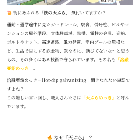
街にあふれる
「
鉄の
天
ぷら」
気付いてますか？
通勤・通学途中に見たガードレール、駅舎、信号柱、ビルやマ
ンションの屋外階段、立体駐車場、鉄橋、電柱の金具、造船、
ボルトやナット、高速道路、風力発電、室内プールの屋根な
ど、生活で目にする鉄金物、鉄なのに、錆びてないな～と思う
もの、その多くはある技術で守られています。その名も
「溶融
亜鉛めっき」
。
溶融亜鉛めっき＝Hot-dip galvanizing 聞きなれない単語で
すよね？
この難しい言い回し、職人さんたちは
「天ぷらめっき」
と呼ん
でいます。
なぜ「天ぷら」 ？